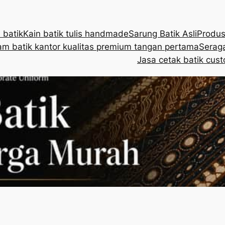
 batik
Kain batik tulis handmade
Sarung Batik Asli
Produs
m batik kantor kualitas premium tangan pertama
Seraga
Jasa cetak batik cust