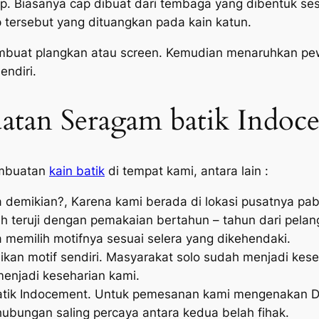
. Biasanya cap dibuat dari tembaga yang dibentuk sesu
tersebut yang dituangkan pada kain katun.
embuat plangkan atau screen. Kemudian menaruhkan pe
endiri.
an Seragam batik Indocem
embuatan
kain batik
di tempat kami, antara lain :
 demikian?, Karena kami berada di lokasi pusatnya pabr
ah teruji dengan pemakaian bertahun – tahun dari pelan
a memilih motifnya sesuai selera yang dikehendaki.
kan motif sendiri. Masyarakat solo sudah menjadi kese
enjadi keseharian kami.
ik Indocement. Untuk pemesanan kami mengenakan DP 
hubungan saling percaya antara kedua belah fihak.