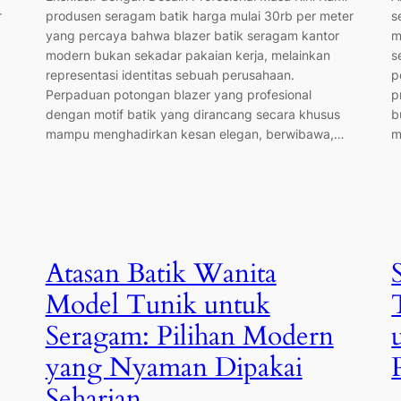
r
produsen seragam batik harga mulai 30rb per meter
s
yang percaya bahwa blazer batik seragam kantor
m
modern bukan sekadar pakaian kerja, melainkan
s
representasi identitas sebuah perusahaan.
p
Perpaduan potongan blazer yang profesional
p
dengan motif batik yang dirancang secara khusus
b
mampu menghadirkan kesan elegan, berwibawa,…
m
Atasan Batik Wanita
Model Tunik untuk
Seragam: Pilihan Modern
yang Nyaman Dipakai
Seharian