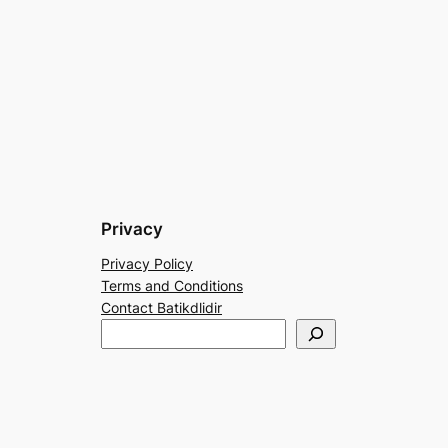
Privacy
Privacy Policy
Terms and Conditions
Contact Batikdlidir
S
e
a
r
c
h