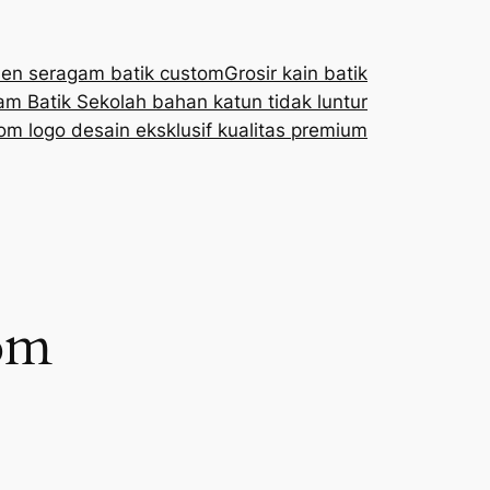
en seragam batik custom
Grosir kain batik
m Batik Sekolah bahan katun tidak luntur
om logo desain eksklusif kualitas premium
om