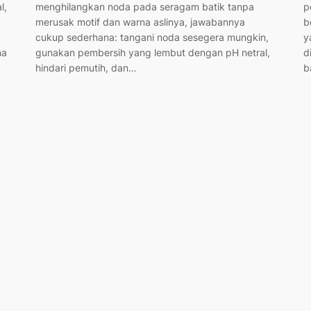
l,
menghilangkan noda pada seragam batik tanpa
p
merusak motif dan warna aslinya, jawabannya
b
cukup sederhana: tangani noda sesegera mungkin,
y
na
gunakan pembersih yang lembut dengan pH netral,
d
hindari pemutih, dan…
b