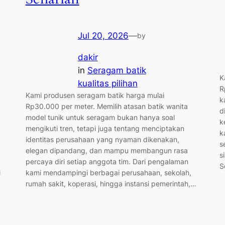
Jul 20, 2026
—
by
dakir
in
Seragam batik
K
kualitas pilihan
R
Kami produsen seragam batik harga mulai
k
Rp30.000 per meter. Memilih atasan batik wanita
d
model tunik untuk seragam bukan hanya soal
k
mengikuti tren, tetapi juga tentang menciptakan
k
identitas perusahaan yang nyaman dikenakan,
s
elegan dipandang, dan mampu membangun rasa
s
percaya diri setiap anggota tim. Dari pengalaman
S
i
kami mendampingi berbagai perusahaan, sekolah,
rumah sakit, koperasi, hingga instansi pemerintah,…