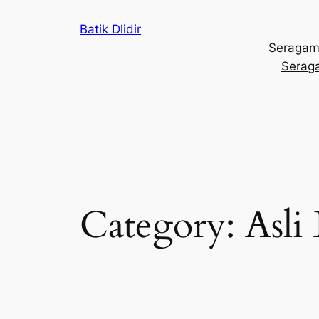
Skip
Batik Dlidir
to
Seragam
content
Seraga
Category:
Asli