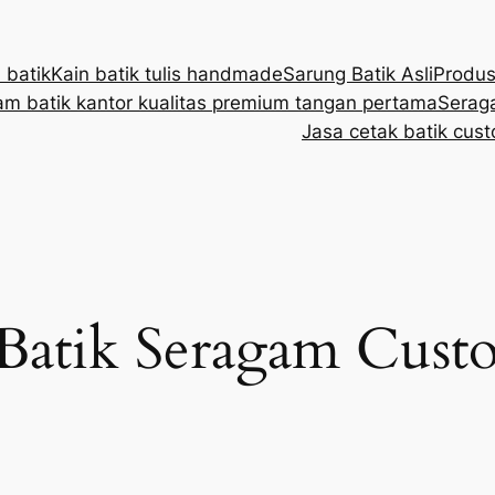
 batik
Kain batik tulis handmade
Sarung Batik Asli
Produs
m batik kantor kualitas premium tangan pertama
Seraga
Jasa cetak batik cust
 Batik Seragam Cust