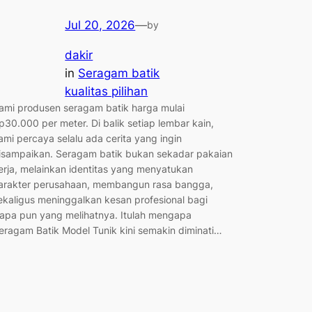
Jul 20, 2026
—
by
dakir
in
Seragam batik
kualitas pilihan
ami produsen seragam batik harga mulai
p30.000 per meter. Di balik setiap lembar kain,
ami percaya selalu ada cerita yang ingin
isampaikan. Seragam batik bukan sekadar pakaian
erja, melainkan identitas yang menyatukan
arakter perusahaan, membangun rasa bangga,
ekaligus meninggalkan kesan profesional bagi
iapa pun yang melihatnya. Itulah mengapa
eragam Batik Model Tunik kini semakin diminati…