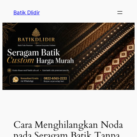
Skip
Batik Dlidir
to
content
Cara Menghilangkan Noda
pada Seragam Batik Tanpa