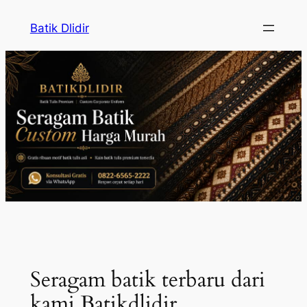
Skip
Batik Dlidir
to
content
Seragam batik terbaru dari
kami Batikdlidir