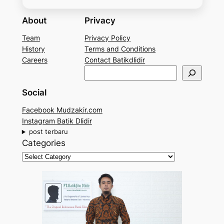
About
Privacy
Team
Privacy Policy
History
Terms and Conditions
Careers
Contact Batikdlidir
S
e
Social
a
r
Facebook Mudzakir.com
c
Instagram Batik Dlidir
h
post terbaru
Categories