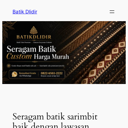
Skip
Batik Dlidir
to
content
Seragam batik sarimbit
baik dengan lawasan