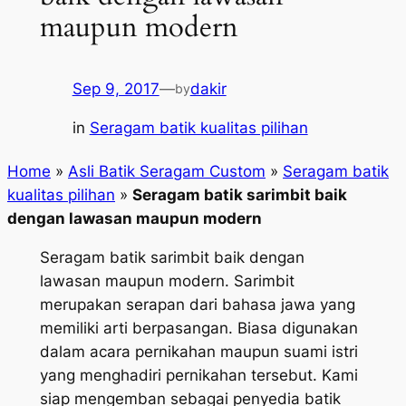
maupun modern
Sep 9, 2017
—
dakir
by
in
Seragam batik kualitas pilihan
Home
»
Asli Batik Seragam Custom
»
Seragam batik
kualitas pilihan
»
Seragam batik sarimbit baik
dengan lawasan maupun modern
Seragam batik sarimbit baik dengan
lawasan maupun modern. Sarimbit
merupakan serapan dari bahasa jawa yang
memiliki arti berpasangan. Biasa digunakan
dalam acara pernikahan maupun suami istri
yang menghadiri pernikahan tersebut. Kami
siap mengemban sebagai penyedia batik