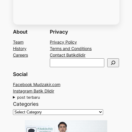
About
Privacy
Team
Privacy Policy
History
Terms and Conditions
Careers
Contact Batikdlidir
S
e
Social
a
r
Facebook Mudzakir.com
c
Instagram Batik Dlidir
h
post terbaru
Categories