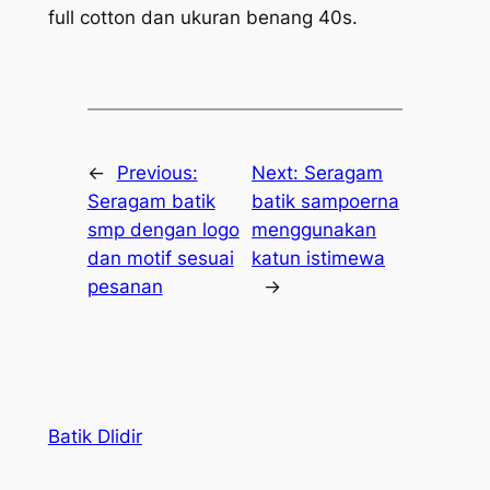
full cotton dan ukuran benang 40s.
←
Previous:
Next:
Seragam
Seragam batik
batik sampoerna
smp dengan logo
menggunakan
dan motif sesuai
katun istimewa
pesanan
→
Batik Dlidir