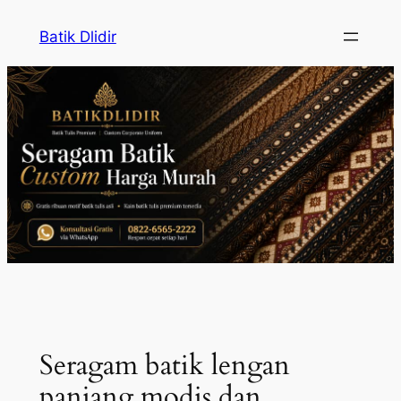
Skip
Batik Dlidir
to
content
Seragam batik lengan
panjang modis dan