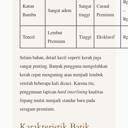
Rp
Katun
Sangat
Casual
Sangat adem
–
Bambu
tinggi
Premium
Rp
Lembut
Tencel
Tinggi
Eksklusif
Rp
Premium
Selain bahan, detail kecil seperti kerah juga
sangat penting. Banyak pengguna mengeluhkan
kerah cepat menguning atau menjadi lembek
setelah beberapa kali dicuci. Karena itu,
penggunaan lapisan
hard interlining
kualitas
Jepang mulai menjadi standar baru pada
seragam premium.
Karakteristik Batik