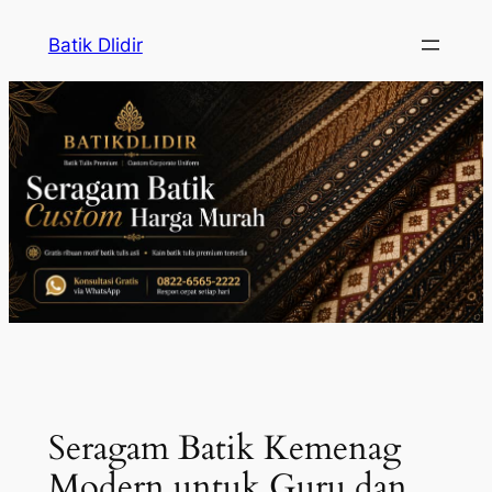
Skip
Batik Dlidir
to
content
Seragam Batik Kemenag
Modern untuk Guru dan