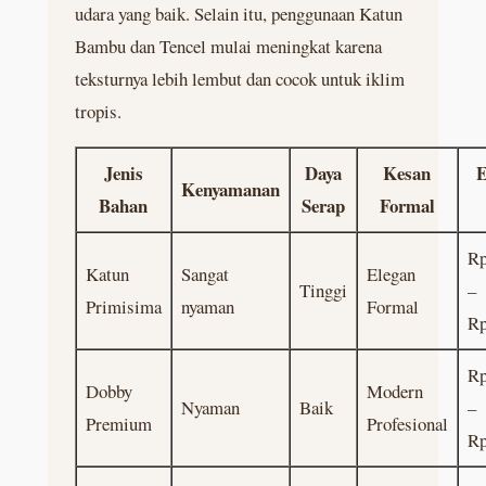
udara yang baik. Selain itu, penggunaan Katun
Bambu dan Tencel mulai meningkat karena
teksturnya lebih lembut dan cocok untuk iklim
tropis.
Jenis
Daya
Kesan
E
Kenyamanan
Bahan
Serap
Formal
Rp
Katun
Sangat
Elegan
Tinggi
–
Primisima
nyaman
Formal
Rp
Rp
Dobby
Modern
Nyaman
Baik
–
Premium
Profesional
Rp