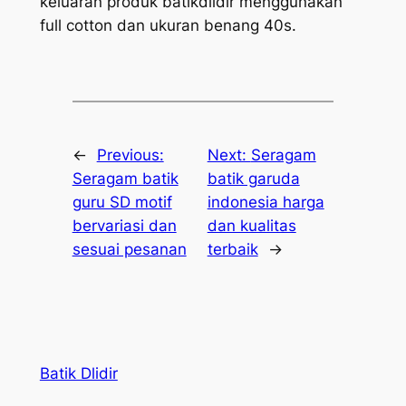
keluaran produk batikdlidir menggunakan
full cotton dan ukuran benang 40s.
←
Previous:
Next:
Seragam
Seragam batik
batik garuda
guru SD motif
indonesia harga
bervariasi dan
dan kualitas
sesuai pesanan
terbaik
→
Batik Dlidir