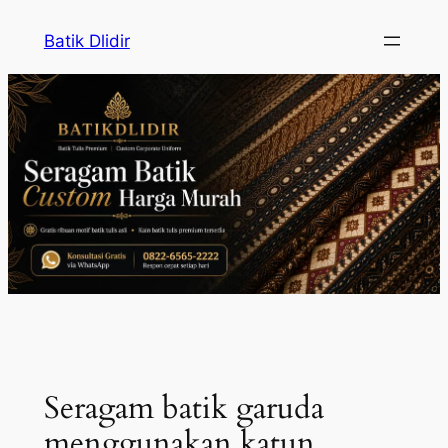
Skip
Batik Dlidir
to
content
Seragam batik garuda
menggunakan katun