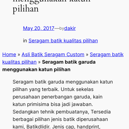
pilihan
May 20, 2017
—
dakir
by
in
Seragam batik kualitas pilihan
Home
»
Asli Batik Seragam Custom
»
Seragam batik
kualitas pilihan
»
Seragam batik garuda
menggunakan katun pilihan
Seragam batik garuda menggunakan katun
pilihan yang terbaik. Untuk sekelas
perusahaan penerbangan garuda, kain
katun primisima bisa jadi jawaban.
Sedangkan tehnik pembuatanya, Tersedia
berbagai pilihan jenis batik diperusahaan
kami, Batikdlidir. Jenis cap, handprint,