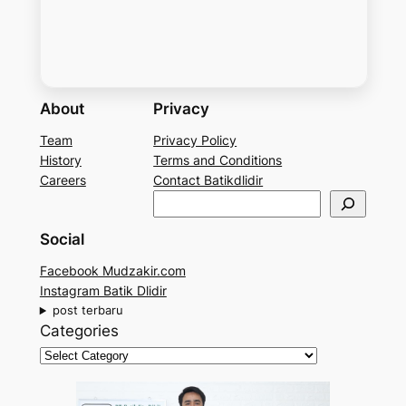
About
Privacy
Team
Privacy Policy
History
Terms and Conditions
Careers
Contact Batikdlidir
S
e
Social
a
r
Facebook Mudzakir.com
c
Instagram Batik Dlidir
h
post terbaru
Categories