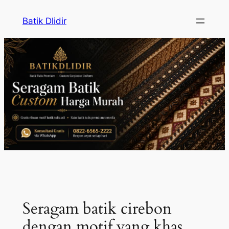
Skip
Batik Dlidir
to
content
Seragam batik cirebon
dengan motif yang khas