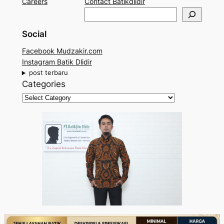
Careers
Contact Batikdlidir
S
e
Social
a
r
Facebook Mudzakir.com
c
Instagram Batik Dlidir
h
post terbaru
Categories