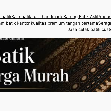
 batik
Kain batik tulis handmade
Sarung Batik Asli
Produs
m batik kantor kualitas premium tangan pertama
Seraga
Jasa cetak batik cust