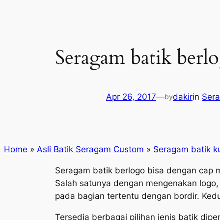
Seragam batik berl
Apr 26, 2017
—
dakir
in
Sera
by
Home
»
Asli Batik Seragam Custom
»
Seragam batik ku
Seragam batik berlogo bisa dengan cap m
Salah satunya dengan mengenakan logo, y
pada bagian tertentu dengan bordir. Kedua
Tersedia berbagai pilihan jenis batik dipe