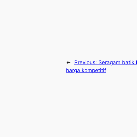
←
Previous:
Seragam batik
harga kompetitif