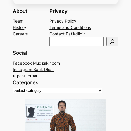
About
Privacy
Team
Privacy Policy
History
Terms and Conditions
Careers
Contact Batikdlidir
S
e
Social
a
r
Facebook Mudzakir.com
c
Instagram Batik Dlidir
h
post terbaru
Categories