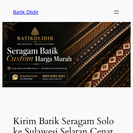
Skip
Batik Dlidir
to
content
Kirim Batik Seragam Solo
ke Sulawesi Selatan Cepat,