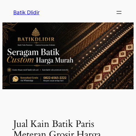
Skip
Batik Dlidir
to
content
Jual Kain Batik Paris
Meteran Grosir Harga