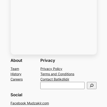
About
Privacy
Team
Privacy Policy
History
Terms and Conditions
Careers
Contact Batikdlidir
S
e
Social
a
r
Facebook Mudzakir.com
c