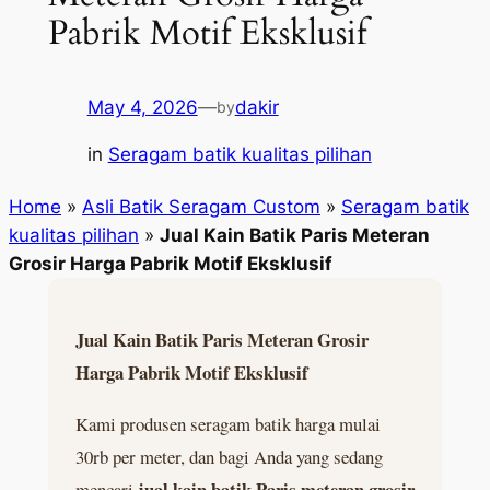
Pabrik Motif Eksklusif
May 4, 2026
—
dakir
by
in
Seragam batik kualitas pilihan
Home
»
Asli Batik Seragam Custom
»
Seragam batik
kualitas pilihan
»
Jual Kain Batik Paris Meteran
Grosir Harga Pabrik Motif Eksklusif
Jual Kain Batik Paris Meteran Grosir
Harga Pabrik Motif Eksklusif
Kami produsen seragam batik harga mulai
30rb per meter, dan bagi Anda yang sedang
jual kain batik Paris meteran grosir
mencari