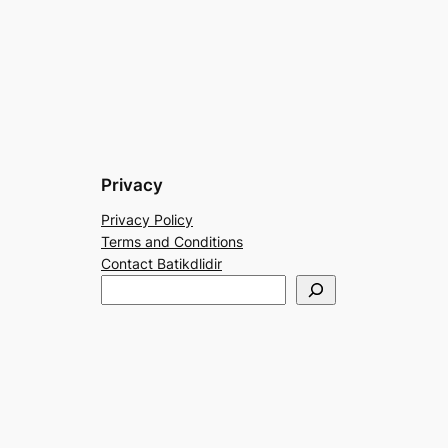
Privacy
Privacy Policy
Terms and Conditions
Contact Batikdlidir
S
e
a
r
c
h