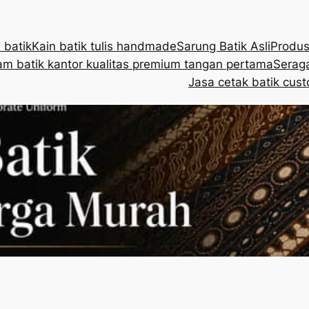
 batik
Kain batik tulis handmade
Sarung Batik Asli
Produs
m batik kantor kualitas premium tangan pertama
Seraga
Jasa cetak batik cust