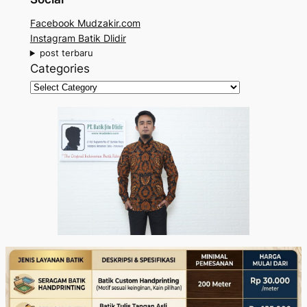
r
Facebook Mudzakir.com
c
Instagram Batik Dlidir
h
post terbaru
Categories