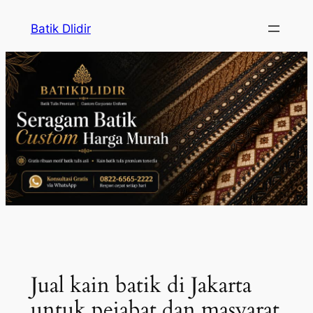
Skip
Batik Dlidir
to
content
Jual kain batik di Jakarta
untuk pejabat dan masyarat