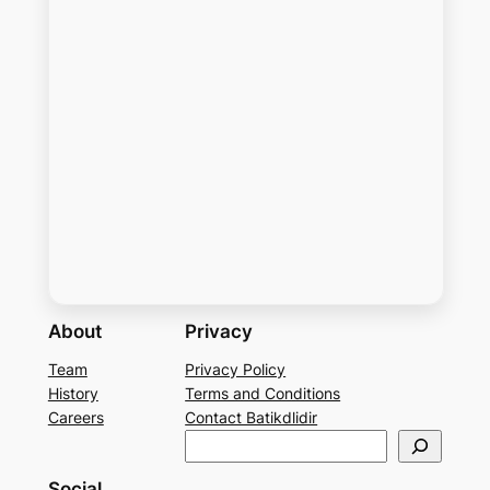
About
Privacy
Team
Privacy Policy
History
Terms and Conditions
Careers
Contact Batikdlidir
S
e
Social
a