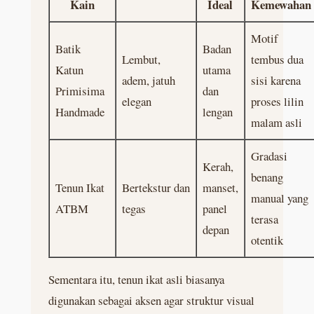
Kain
Ideal
Kemewahan
Motif
Batik
Badan
Lembut,
tembus dua
Katun
utama
adem, jatuh
sisi karena
Primisima
dan
elegan
proses lilin
Handmade
lengan
malam asli
Gradasi
Kerah,
benang
Tenun Ikat
Bertekstur dan
manset,
manual yang
ATBM
tegas
panel
terasa
depan
otentik
Sementara itu, tenun ikat asli biasanya
digunakan sebagai aksen agar struktur visual