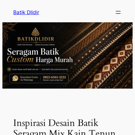
Skip
Batik Dlidir
to
content
Inspirasi Desain Batik
Seragam Mix Kain Tenun