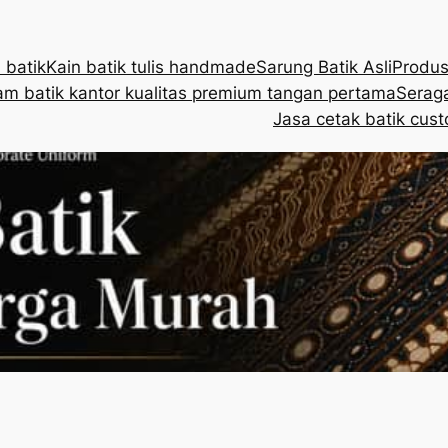
 batik
Kain batik tulis handmade
Sarung Batik Asli
Produs
m batik kantor kualitas premium tangan pertama
Seraga
Jasa cetak batik cust