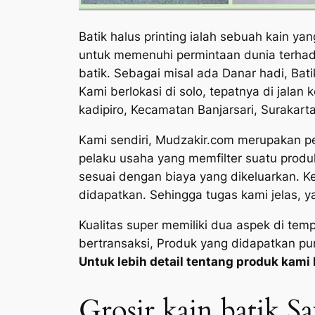
Batik halus printing ialah sebuah kain y
untuk memenuhi permintaan dunia terhada
batik. Sebagai misal ada Danar hadi, Bati
Kami berlokasi di solo, tepatnya di jal
kadipiro, Kecamatan Banjarsari, Surakart
Kami sendiri, Mudzakir.com merupakan peru
pelaku usaha yang memfilter suatu prod
sesuai dengan biaya yang dikeluarkan. K
didapatkan. Sehingga tugas kami jelas, ya
Kualitas super memiliki dua aspek di te
bertransaksi, Produk yang didapatkan pu
Untuk lebih detail tentang produk kami b
Grosir kain batik 