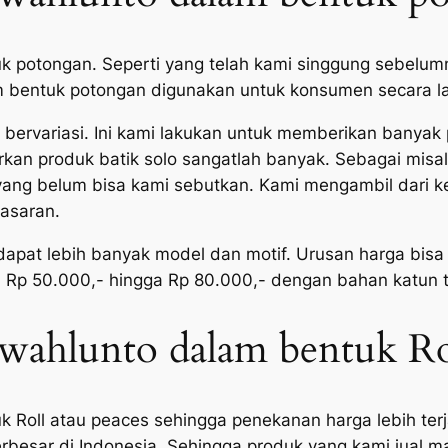
uk potongan. Seperti yang telah kami singgung sebelu
am bentuk potongan digunakan untuk konsumen secara l
i bervariasi. Ini kami lakukan untuk memberikan banya
an produk batik solo sangatlah banyak. Sebagai misal a
a yang belum bisa kami sebutkan. Kami mengambil dari
pasaran.
pat lebih banyak model dan motif. Urusan harga bisa 
n Rp 50.000,- hingga Rp 80.000,- dengan bahan katun t
awahlunto dalam bentuk Rol
k Roll atau peaces sehingga penekanan harga lebih terj
rbesar di Indonesia. Sehingga produk yang kami jual m