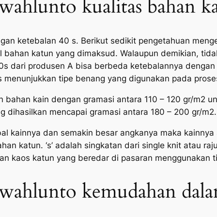
awahlunto kualitas bahan k
n ketebalan 40 s. Berikut sedikit pengetahuan menge
 bahan katun yang dimaksud. Walaupun demikian, tidak
40s dari produsen A bisa berbeda ketebalannya dengan 
 menunjukkan tipe benang yang digunakan pada proses
bahan kain dengan gramasi antara 110 – 120 gr/m2 untu
ng dihasilkan mencapai gramasi antara 180 – 200 gr/m2.
al kainnya dan semakin besar angkanya maka kainnya ak
n katun. ‘s’ adalah singkatan dari single knit atau rajut
an kaos katun yang beredar di pasaran menggunakan tipe
Sawahlunto kemudahan dala