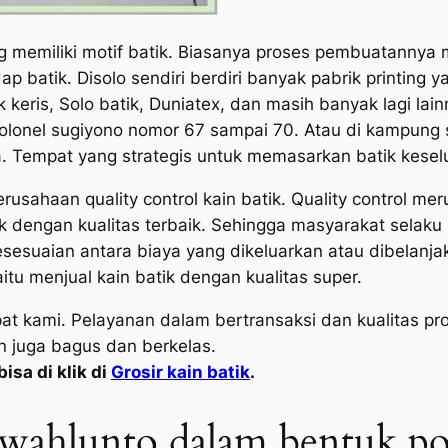
ang memiliki motif batik. Biasanya proses pembuatannya
p batik. Disolo sendiri berdiri banyak pabrik printing
k keris, Solo batik, Duniatex, dan masih banyak lagi la
an kolonel sugiyono nomor 67 sampai 70. Atau di kampun
a. Tempat yang strategis untuk memasarkan batik keselu
sahaan quality control kain batik. Quality control meru
uk dengan kualitas terbaik. Sehingga masyarakat sela
esesuaian antara biaya yang dikeluarkan atau dibelanj
itu menjual kain batik dengan kualitas super.
mpat kami. Pelayanan dalam bertransaksi dan kualitas 
n juga bagus dan berkelas.
isa di klik di
Grosir kain batik
.
Sawahlunto dalam bentuk p