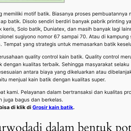
ang memiliki motif batik. Biasanya proses pembuatannya
p batik. Disolo sendiri berdiri banyak pabrik printing
k keris, Solo batik, Duniatex, dan masih banyak lagi la
an kolonel sugiyono nomor 67 sampai 70. Atau di kampun
a. Tempat yang strategis untuk memasarkan batik keselu
sahaan quality control kain batik. Quality control meru
uk dengan kualitas terbaik. Sehingga masyarakat sela
esesuaian antara biaya yang dikeluarkan atau dibelanj
itu menjual kain batik dengan kualitas super.
mpat kami. Pelayanan dalam bertransaksi dan kualitas 
n juga bagus dan berkelas.
isa di klik di
Grosir kain batik
.
Purwodadi dalam bentuk p