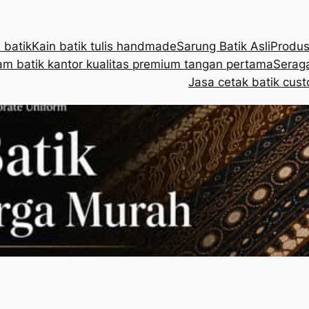
 batik
Kain batik tulis handmade
Sarung Batik Asli
Produs
m batik kantor kualitas premium tangan pertama
Seraga
Jasa cetak batik cust