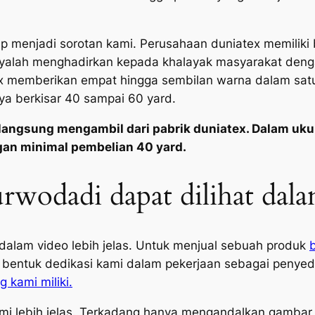
p menjadi sorotan kami. Perusahaan duniatex memiliki b
nyalah menghadirkan kepada khalayak masyarakat denga
 memberikan empat hingga sembilan warna dalam satu m
ya berkisar 40 sampai 60 yard.
langsung mengambil dari pabrik duniatex. Dalam uku
gan minimal pembelian 40 yard.
urwodadi dapat dilihat dal
t dalam video lebih jelas. Untuk menjual sebuah produk
b
bentuk dedikasi kami dalam pekerjaan sebagai penyedia
 kami miliki.
i lebih jelas. Terkadang hanya mengandalkan gambar, 