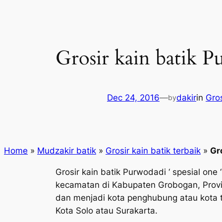
Grosir kain batik 
Dec 24, 2016
—
dakir
in
Gros
by
Home
»
Mudzakir batik
»
Grosir kain batik terbaik
»
Gr
Grosir kain batik Purwodadi ‘ spesial o
kecamatan di Kabupaten Grobogan, Provinsi
dan menjadi kota penghubung atau kota tr
Kota Solo atau Surakarta.