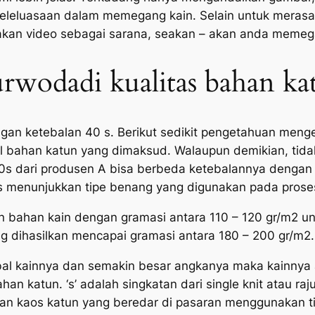
 keleluasaan dalam memegang kain. Selain untuk meras
akan video sebagai sarana, seakan – akan anda memega
urwodadi kualitas bahan ka
n ketebalan 40 s. Berikut sedikit pengetahuan menge
 bahan katun yang dimaksud. Walaupun demikian, tidak
40s dari produsen A bisa berbeda ketebalannya dengan 
 menunjukkan tipe benang yang digunakan pada proses
bahan kain dengan gramasi antara 110 – 120 gr/m2 untu
ng dihasilkan mencapai gramasi antara 180 – 200 gr/m2.
al kainnya dan semakin besar angkanya maka kainnya ak
n katun. ‘s’ adalah singkatan dari single knit atau rajut
an kaos katun yang beredar di pasaran menggunakan tipe