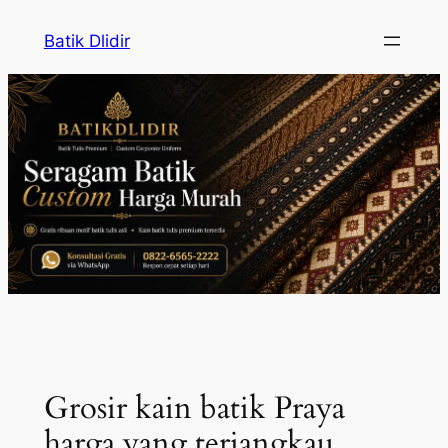
Skip
Batik Dlidir
to
content
Grosir kain batik Praya
harga yang terjangkau