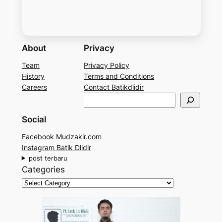
About
Privacy
Team
Privacy Policy
History
Terms and Conditions
Careers
Contact Batikdlidir
S
e
Social
a
r
Facebook Mudzakir.com
c
Instagram Batik Dlidir
h
post terbaru
Categories