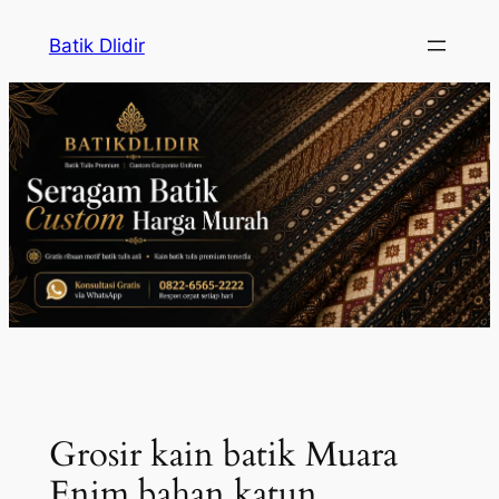
Skip
Batik Dlidir
to
content
Grosir kain batik Muara
Enim bahan katun