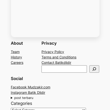
About
Privacy
Team
Privacy Policy
History
Terms and Conditions
Careers
Contact Batikdlidir
S
e
Social
a
r
Facebook Mudzakir.com
c
Instagram Batik Dlidir
h
post terbaru
Categories