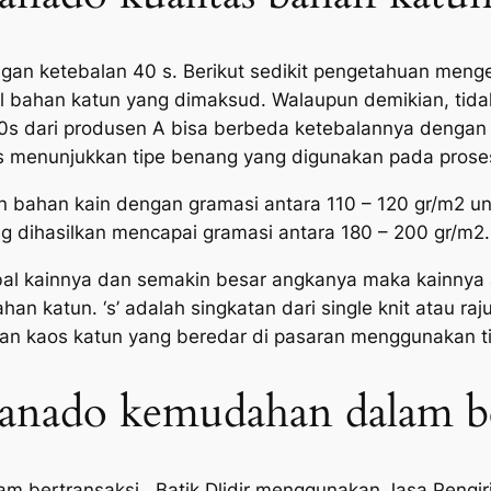
n ketebalan 40 s. Berikut sedikit pengetahuan menge
 bahan katun yang dimaksud. Walaupun demikian, tidak
40s dari produsen A bisa berbeda ketebalannya dengan 
 menunjukkan tipe benang yang digunakan pada proses
bahan kain dengan gramasi antara 110 – 120 gr/m2 untu
ng dihasilkan mencapai gramasi antara 180 – 200 gr/m2.
al kainnya dan semakin besar angkanya maka kainnya ak
n katun. ‘s’ adalah singkatan dari single knit atau rajut
an kaos katun yang beredar di pasaran menggunakan tipe
Manado kemudahan dalam be
m bertransaksi . Batik Dlidir menggunakan Jasa Pengi