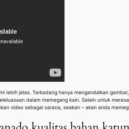
i lebih jelas. Terkadang hanya mengandalkan gambar, 
 keleluasaan dalam memegang kain. Selain untuk meras
akan video sebagai sarana, seakan – akan anda memega
anado kualitas bahan katu