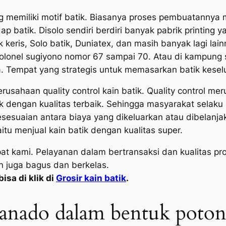
ang memiliki motif batik. Biasanya proses pembuatannya
p batik. Disolo sendiri berdiri banyak pabrik printing
k keris, Solo batik, Duniatex, dan masih banyak lagi la
an kolonel sugiyono nomor 67 sampai 70. Atau di kampun
a. Tempat yang strategis untuk memasarkan batik keselu
sahaan quality control kain batik. Quality control meru
uk dengan kualitas terbaik. Sehingga masyarakat sela
esesuaian antara biaya yang dikeluarkan atau dibelanj
itu menjual kain batik dengan kualitas super.
mpat kami. Pelayanan dalam bertransaksi dan kualitas 
n juga bagus dan berkelas.
isa di klik di
Grosir kain batik
.
Manado dalam bentuk poto