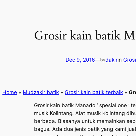
Grosir kain batik 
Dec 9, 2016
—
dakir
in
Grosi
by
Home
»
Mudzakir batik
»
Grosir kain batik terbaik
»
Gr
Grosir kain batik Manado ‘ spesial one ‘
musik Kolintang. Alat musik Kolintang d
berbeda. Biasanya untuk memainkan sebu
bagus. Ada dua jenis batik yang kami ju