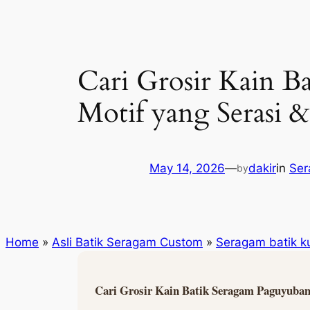
Cari Grosir Kain B
Motif yang Serasi &
May 14, 2026
—
dakir
in
Ser
by
Home
»
Asli Batik Seragam Custom
»
Seragam batik ku
Cari Grosir Kain Batik Seragam Paguyuban?