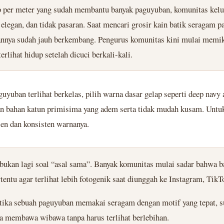
 per meter yang sudah membantu banyak paguyuban, komunitas keluar
 elegan, dan tidak pasaran. Saat mencari grosir kain batik seragam
gannya sudah jauh berkembang. Pengurus komunitas kini mulai memik
rlihat hidup setelah dicuci berkali-kali.
yuban terlihat berkelas, pilih warna dasar gelap seperti deep navy 
an bahan katun primisima yang adem serta tidak mudah kusam. Untuk 
sien dan konsisten warnanya.
bukan lagi soal “asal sama”. Banyak komunitas mulai sadar bahwa
ntu agar terlihat lebih fotogenik saat diunggah ke Instagram, TikTo
tika sebuah paguyuban memakai seragam dengan motif yang tepat, sua
a membawa wibawa tanpa harus terlihat berlebihan.