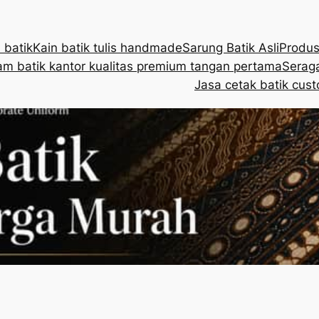
 batik
Kain batik tulis handmade
Sarung Batik Asli
Produs
m batik kantor kualitas premium tangan pertama
Seraga
Jasa cetak batik cust