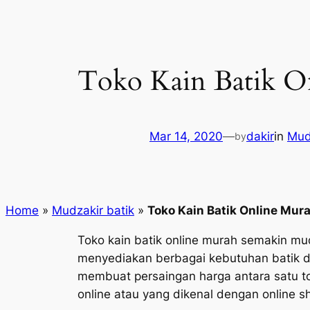
Toko Kain Batik On
Mar 14, 2020
—
dakir
in
Mud
by
Home
»
Mudzakir batik
»
Toko Kain Batik Online Mur
Toko kain batik online murah semakin mu
menyediakan berbagai kebutuhan batik d
membuat persaingan harga antara satu to
online atau yang dikenal dengan online s