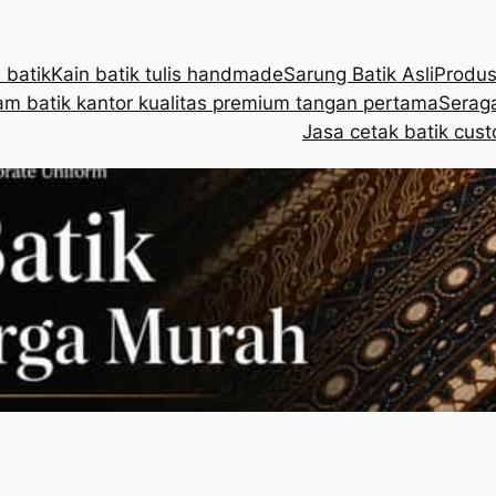
 batik
Kain batik tulis handmade
Sarung Batik Asli
Produs
m batik kantor kualitas premium tangan pertama
Seraga
Jasa cetak batik cust