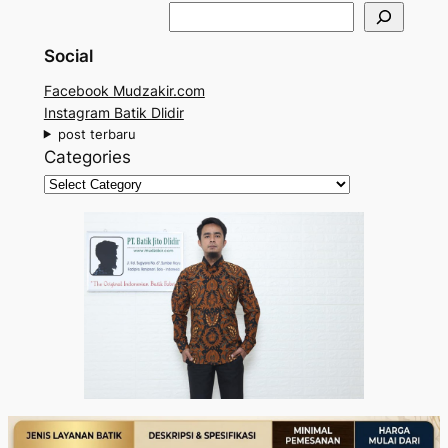
S
e
Social
a
r
Facebook Mudzakir.com
c
Instagram Batik Dlidir
h
post terbaru
Categories