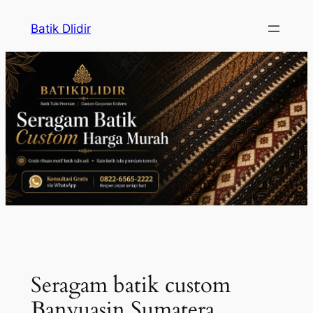
Skip
Batik Dlidir
to
content
Seragam batik custom
Banyuasin Sumatera