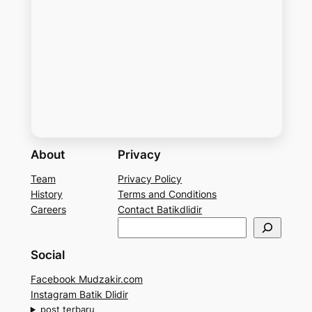
About
Privacy
Team
Privacy Policy
History
Terms and Conditions
Careers
Contact Batikdlidir
S
e
Social
a
r
Facebook Mudzakir.com
c
Instagram Batik Dlidir
h
post terbaru