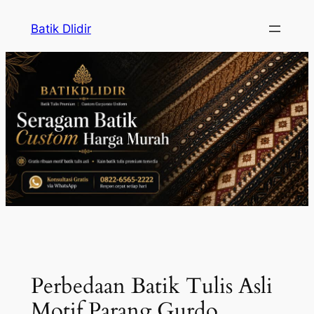
Skip
Batik Dlidir
to
content
Perbedaan Batik Tulis Asli
Motif Parang Gurdo