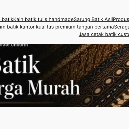
 batik
Kain batik tulis handmade
Sarung Batik Asli
Produs
m batik kantor kualitas premium tangan pertama
Seraga
Jasa cetak batik cust