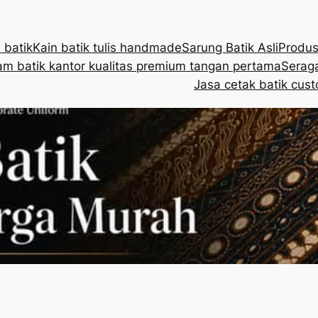
 batik
Kain batik tulis handmade
Sarung Batik Asli
Produs
m batik kantor kualitas premium tangan pertama
Seraga
Jasa cetak batik cust