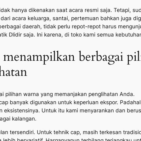
k tidak hanya dikenakan saat acara resmi saja. Tetapi, 
ari acara keluarga, santai, pertemuan bahkan juga dig
berbagai daerah, tidak perlu repot-repot harus mengunj
ik Dlidir saja. Ini karena, di toko kami semua kebutuhan
u menampilkan berbagai pi
hatan
ai pilihan warna yang memanjakan penglihatan Anda.
ap banyak digunakan untuk keperluan ekspor. Padahal b
an eksistensinya. Untuk itu kami menyarankan dan beru
agai kalangan.
n tersendiri. Untuk tehnik cap, masih terkesan tradisio
bih bervariatif. Harganyapun terbilang terjangkau unt