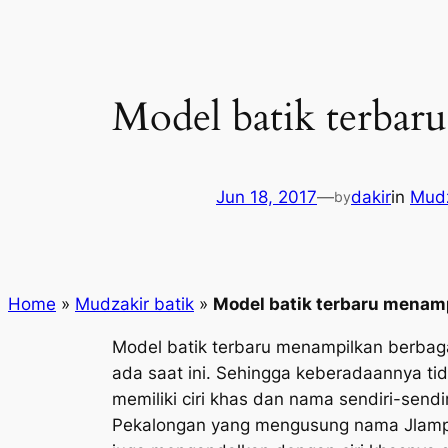
Model batik terbar
Jun 18, 2017
—
dakir
in
Mudz
by
Home
»
Mudzakir batik
»
Model batik terbaru menamp
Model batik terbaru menampilkan berbag
ada saat ini. Sehingga keberadaannya ti
memiliki ciri khas dan nama sendiri-sendi
Pekalongan yang mengusung nama Jlampra