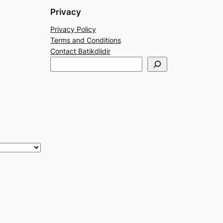
Privacy
Privacy Policy
Terms and Conditions
Contact Batikdlidir
S
e
a
r
c
h