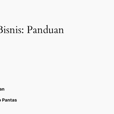
isnis: Panduan
aan
p Pantas