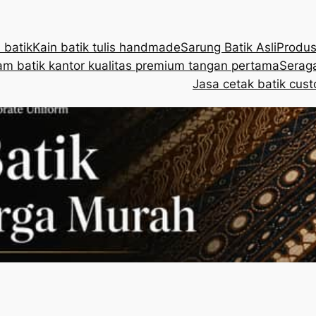
 batik
Kain batik tulis handmade
Sarung Batik Asli
Produs
m batik kantor kualitas premium tangan pertama
Seraga
Jasa cetak batik cust