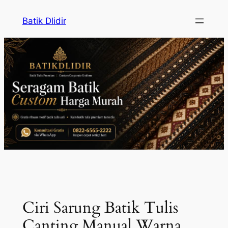
Skip
Batik Dlidir
to
content
Ciri Sarung Batik Tulis
Canting Manual Warna