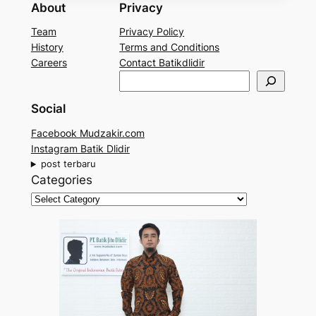
About
Privacy
Team
Privacy Policy
History
Terms and Conditions
Careers
Contact Batikdlidir
S
e
Social
a
r
Facebook Mudzakir.com
c
Instagram Batik Dlidir
h
post terbaru
Categories