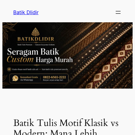
Skip
Batik Dlidir
to
content
Batik Tulis Motif Klasik vs
Modern: Mana Lebih