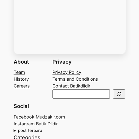
About
Privacy
Team
Privacy Policy
History
Terms and Conditions
Careers
Contact Batikdlidir
S
e
Social
a
r
Facebook Mudzakir.com
c
Instagram Batik Dlidir
h
post terbaru
Categories