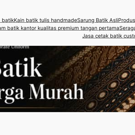
 batik
Kain batik tulis handmade
Sarung Batik Asli
Produs
m batik kantor kualitas premium tangan pertama
Seraga
Jasa cetak batik cust