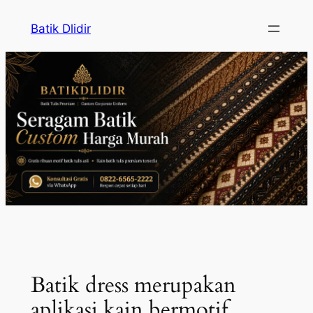
Skip
Batik Dlidir
to
content
Batik dress merupakan
aplikasi kain bermotif