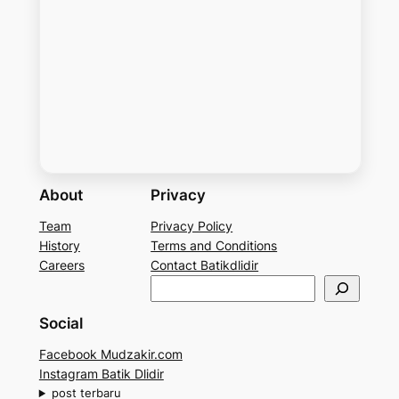
About
Privacy
Team
Privacy Policy
History
Terms and Conditions
Careers
Contact Batikdlidir
S
e
Social
a
r
Facebook Mudzakir.com
c
Instagram Batik Dlidir
h
post terbaru