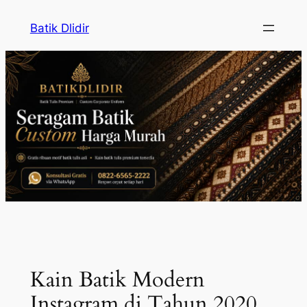
Skip
Batik Dlidir
to
content
Kain Batik Modern
Instagram di Tahun 2020