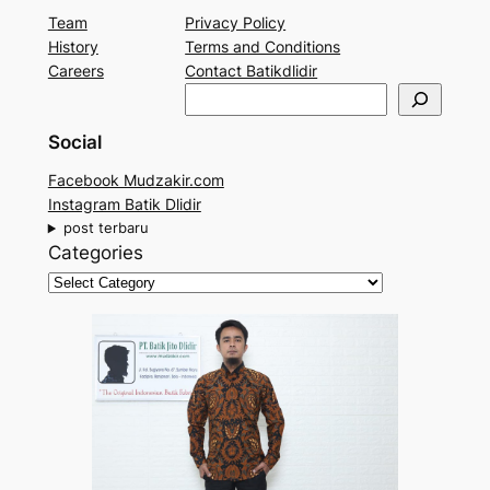
Team
Privacy Policy
History
Terms and Conditions
Careers
Contact Batikdlidir
S
e
Social
a
r
Facebook Mudzakir.com
c
Instagram Batik Dlidir
h
post terbaru
Categories