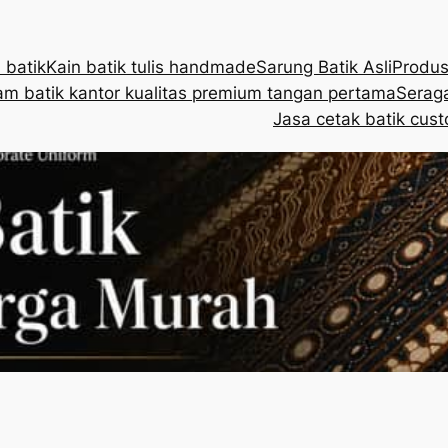
 batik
Kain batik tulis handmade
Sarung Batik Asli
Produs
m batik kantor kualitas premium tangan pertama
Seraga
Jasa cetak batik cust