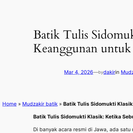
Batik Tulis Sidomukt
Keanggunan untuk 
Mar 4, 2026
—
dakir
in
Mudz
by
Home
»
Mudzakir batik
»
Batik Tulis Sidomukti Klasik
Batik Tulis Sidomukti Klasik: Ketika S
Di banyak acara resmi di Jawa, ada satu